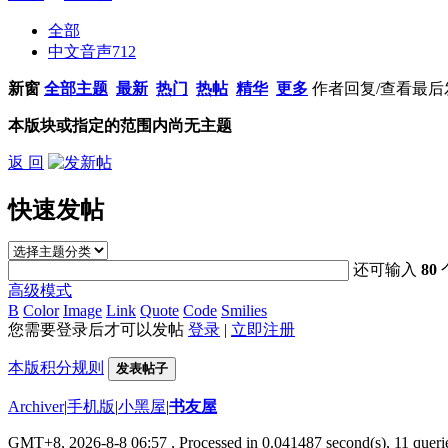
全部
中文音声
712
新窗
全部主题
最新
热门
热帖
精华
更多
作者
回复/查看
最后
本版块或指定的范围内尚无主题
返 回
快速发帖
还可输入
80
高级模式
B
Color
Image
Link
Quote
Code
Smilies
您需要登录后才可以发帖
登录
|
立即注册
本版积分规则
发表帖子
Archiver
|
手机版
|
小黑屋
|
书友屋
GMT+8, 2026-8-8 06:57
, Processed in 0.041487 second(s), 11 querie