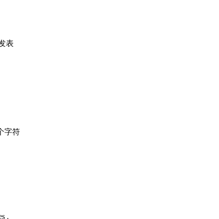
发表
个字符
s .