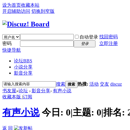
设为首页
收藏本站
开启辅助访问
切换到窄版
找回密码
自动登录
密码
立即注册
登录
快捷导航
论坛
BBS
小说分享
影音分享
搜索
热搜:
活动
交友
discuz
搜索
书友屋
»
论坛
›
影音分享
›
有声小说
收藏本版
|
订阅
有声小说
今日:
0
|
主题:
0
|
排名:
返 回