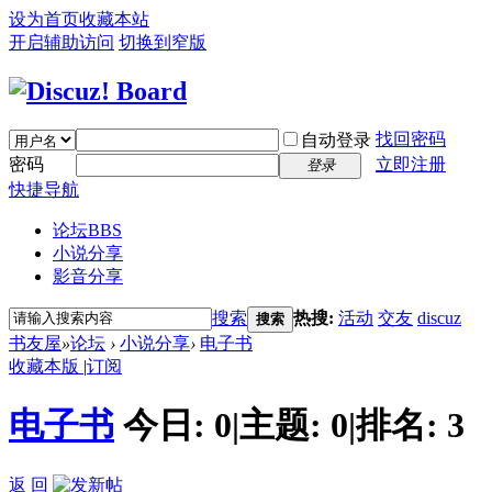
设为首页
收藏本站
开启辅助访问
切换到窄版
找回密码
自动登录
密码
立即注册
登录
快捷导航
论坛
BBS
小说分享
影音分享
搜索
热搜:
活动
交友
discuz
搜索
书友屋
»
论坛
›
小说分享
›
电子书
收藏本版
|
订阅
电子书
今日:
0
|
主题:
0
|
排名:
3
返 回