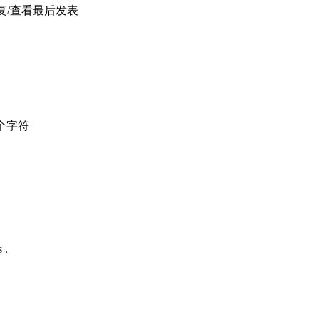
复/查看
最后发表
个字符
 .