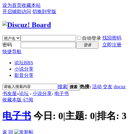
设为首页
收藏本站
开启辅助访问
切换到窄版
找回密码
自动登录
密码
立即注册
登录
快捷导航
论坛
BBS
小说分享
影音分享
搜索
热搜:
活动
交友
discuz
搜索
书友屋
»
论坛
›
小说分享
›
电子书
收藏本版
|
订阅
电子书
今日:
0
|
主题:
0
|
排名:
3
返 回