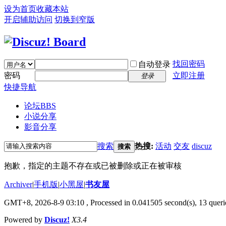
设为首页
收藏本站
开启辅助访问
切换到窄版
找回密码
自动登录
密码
立即注册
登录
快捷导航
论坛
BBS
小说分享
影音分享
搜索
热搜:
活动
交友
discuz
搜索
抱歉，指定的主题不存在或已被删除或正在被审核
Archiver
|
手机版
|
小黑屋
|
书友屋
GMT+8, 2026-8-9 03:10
, Processed in 0.041505 second(s), 13 querie
Powered by
Discuz!
X3.4