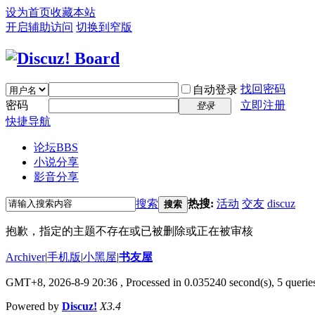
设为首页
收藏本站
开启辅助访问
切换到窄版
找回密码
自动登录
密码
立即注册
登录
快捷导航
论坛
BBS
小说分享
影音分享
搜索
热搜:
活动
交友
discuz
搜索
抱歉，指定的主题不存在或已被删除或正在被审核
Archiver
|
手机版
|
小黑屋
|
书友屋
GMT+8, 2026-8-9 20:36
, Processed in 0.035240 second(s), 5 queries
Powered by
Discuz!
X3.4