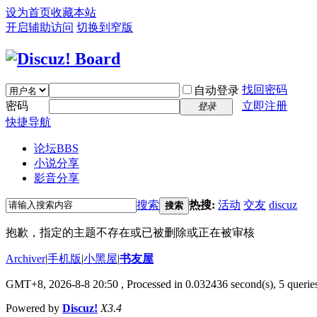
设为首页
收藏本站
开启辅助访问
切换到窄版
找回密码
自动登录
密码
立即注册
登录
快捷导航
论坛
BBS
小说分享
影音分享
搜索
热搜:
活动
交友
discuz
搜索
抱歉，指定的主题不存在或已被删除或正在被审核
Archiver
|
手机版
|
小黑屋
|
书友屋
GMT+8, 2026-8-8 20:50
, Processed in 0.032436 second(s), 5 queries
Powered by
Discuz!
X3.4