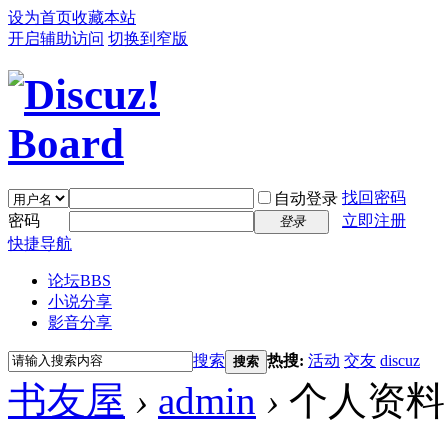
设为首页
收藏本站
开启辅助访问
切换到窄版
找回密码
自动登录
密码
立即注册
登录
快捷导航
论坛
BBS
小说分享
影音分享
搜索
热搜:
活动
交友
discuz
搜索
书友屋
›
admin
›
个人资料