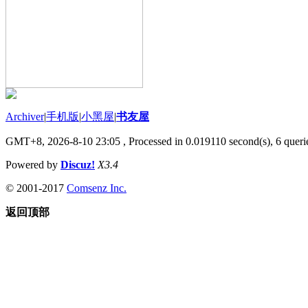
Archiver
|
手机版
|
小黑屋
|
书友屋
GMT+8, 2026-8-10 23:05
, Processed in 0.019110 second(s), 6 querie
Powered by
Discuz!
X3.4
© 2001-2017
Comsenz Inc.
返回顶部