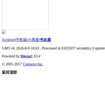
Archiver
|
手机版
|
小黑屋
|
书友屋
GMT+8, 2026-8-9 18:43
, Processed in 0.023937 second(s), 6 queries
Powered by
Discuz!
X3.4
© 2001-2017
Comsenz Inc.
返回顶部